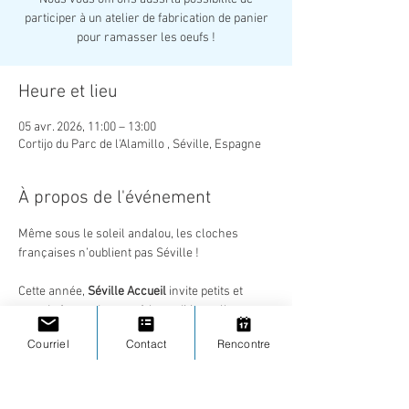
participer à un atelier de fabrication de panier
pour ramasser les oeufs !
Heure et lieu
05 avr. 2026, 11:00 – 13:00
Cortijo du Parc de l'Alamillo , Séville, Espagne
À propos de l'événement
Même sous le soleil andalou, les cloches 
françaises n’oublient pas Séville !
Cette année, 
Séville Accueil
 invite petits et 
grands à prendre part à la traditionnelle 
chasse aux œufs de Pâques
.
Courriel
Contact
Rencontre
C’est une belle occasion de partager un 
moment convivial en famille, de faire 
découvrir cette tradition gourmande aux plus 
jeunes, et bien sûr… de déguster quelques 