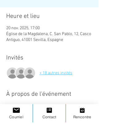
Heure et lieu
20 nov. 2025, 17:00
Église de la Magdalena, C. San Pablo, 12, Casco
Antiguo, 41001 Sevilla, Espagne
Invités
+ 18 autres invités
À propos de l'événement
Un nouvel itinéraire thématique au cours 
duquel nous découvrirons comment la ville de 
Courriel
Contact
Rencontre
Séville est présente, d’une manière ou d’une 
autre, dans la plupart des références que nous 
avons concernant l’arrivée du cacao depuis le 