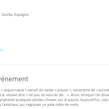
2 Sevilla, Espagne
ut
événement
 « pique nique » venait du verbe « piquer », synonyme de « picorer
ècle, voulait dire « ne pas se soucier de… ». Ainsi, lorsque l’on disa
on grignotait quelques petites choses sur le pouce. Aujourd’hui, ce
l’extérieur, qui regroupe un pèle mêle de mets.