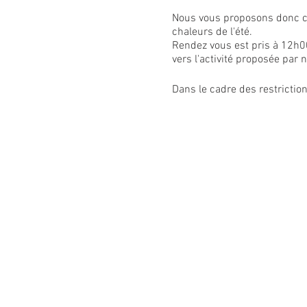
Nous vous proposons donc cet
chaleurs de l'été.
Rendez vous est pris à 12h0
vers l'activité proposée par n
Dans le cadre des restrictio
groupes de 6 personnes. Mai
moment!
Pour permettre à Solange d'or
À très bientôt!