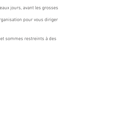
eaux jours, avant les grosses
ganisation pour vous diriger
, et sommes restreints à des
humeur et partager un bon
ipation.