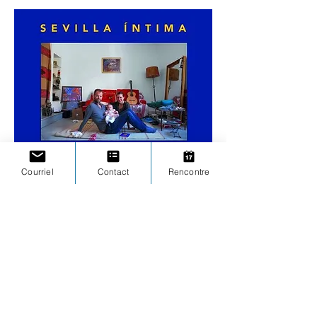
Courriel
Contact
Rencontre
Avec les photographies et les textes de 
« 
Sevilla Intima»
, Herman et Sylvie offrent un 
portrait saisissant de la capitale andalouse, un 
inventaire sociologique inédit. Des personnes 
de tous âges, religions ou classes sociales, 
vivant dans un quartier quelconque de la ville 
et n’ayant en commun que ce fait : vivre dans 
la commune de Séville. La majorité sont des 
personnes anonymes, certains sont plus 