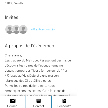
41003 Sevilla
Invités
+ 8 autres invités
À propos de l'événement
Chers amis,
Les travaux du Metropol Parasol ont permis de 
découvrir les ruines de l'époque romaine 
depuis l'empereur Tibère (empereur de 14 à 
47) jusqu'au VIe siècle et d'une maison 
islamique des XIIe et XIIIe siècles.
Parmi les ruines du Ier siècle, nous 
remarquerons les restes d'une fabrique de 
salaisons ainsi que d'une fabrique de lampes à 
huile qui font référence à l'activité industrielle 
Courriel
Contact
Rencontre
de cette zone, qui des années plus tard se 