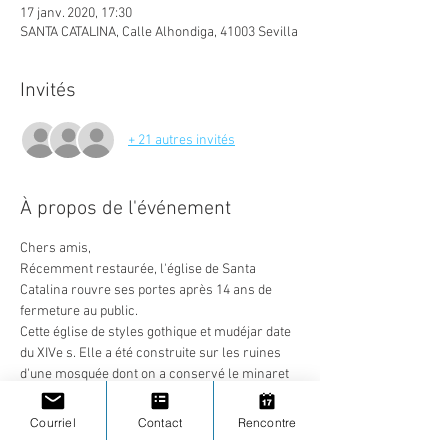
17 janv. 2020, 17:30
SANTA CATALINA, Calle Alhondiga, 41003 Sevilla
Invités
+ 21 autres invités
À propos de l'événement
Chers amis, 
Récemment restaurée, l'église de Santa 
Catalina rouvre ses portes après 14 ans de 
fermeture au public.
Cette église de styles gothique et mudéjar date 
du XIVe s. Elle a été construite sur les ruines 
d'une mosquée dont on a conservé le minaret 
et le mihrab, niche qui contenait le Coran et 
vers laquelle les musulmans regardent au 
Courriel
Contact
Rencontre
cours de la prière. L'église fut souvent 