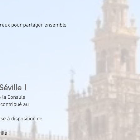
breux pour partager ensemble
éville !
 la Consule
 contribué au
.
se à disposition de
lle :